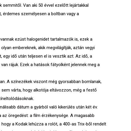
 semmitől. Van aki 50 évvel ezelőtt lejártakkal
ket, érdemes személyesen a boltban vagy a
vannak ezüst halogenidet tartalmazók is, ezek a
 olyan embereknek, akik megvilágítják, aztán vegyi
gy idő után teljesen el is vesztik azt. Az idő, a
van rájuk. Ezek a hatások fátyolként jelennek meg a
néban. A színezékek viszont még gyorsabban bomlanak,
sem várta, hogy alkotója eltávozzon, még a festő
színeltolódásoknak.
málisabb dátum a gyárból való kikerülés után két év.
lja az öregedést: a film érzékenysége. A magasabb
ogy a Kodak lehúzza a rolót, a 400-as Trix-ből rendelt