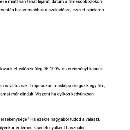
dése miatt van tehát lejárati dátum a filmesdobozokon.
ió mentén hajlamosabbak a szakadásra, ezeket ajánlatos
t lövünk el, valószínűleg 95-100%-os eredményt kapunk,
ően is változnak. Trópusokon másképp öregszik egy film,
lyamat már elindult. Viszont ha gyilkos kedvünkben
ti érzékenysége? Ha ezekre nagyjából tudod a választ,
ilyenkor érdemes kísérleti nyúlként használni.