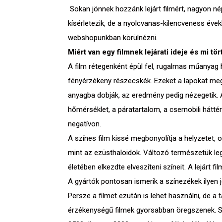
Sokan jönnek hozzánk lejárt filmért, nagyon nép
kísérletezik, de a nyolcvanas-kilencveness évek
webshopunkban körülnézni.
Miért van egy filmnek lejárati ideje és mi tö
A film rétegenként épül fel, rugalmas műanyag
fényérzékeny részecskék. Ezeket a lapokat megsz
anyagba dobják, az eredmény pedig nézegetik. Az
hőmérséklet, a páratartalom, a csernobili hátt
negatívon.
A színes film kissé megbonyolítja a helyzetet
mint az ezüsthaloidok. Változó természetük l
életében elkezdte elveszíteni színeit. A lejárt 
A gyártók pontosan ismerik a színezékek ilyen j
Persze a filmet ezután is lehet használni, de a
érzékenységű filmek gyorsabban öregszenek. Sze