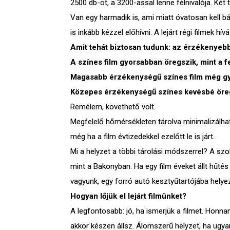
2500 db-ot, a 3200-assal lenne félnivalója. Ké
Van egy harmadik is, ami miatt óvatosan kell b
is inkább kézzel előhívni. A lejárt régi filmek h
Amit tehát biztosan tudunk: az érzékenyeb
A színes film gyorsabban öregszik, mint a f
Magasabb érzékenységű színes film még gy
Közepes érzékenységű színes kevésbé öreg
Remélem, követhető volt.
Megfelelő hőmérsékleten tárolva minimalizálhat
még ha a film évtizedekkel ezelőtt le is járt.
Mi a helyzet a többi tárolási módszerrel? A szo
mint a Bakonyban. Ha egy film éveket állt hűtés
vagyunk, egy forró autó kesztyűtartójába helye
Hogyan lőjük el lejárt filmünket?
A legfontosabb: jó, ha ismerjük a filmet. Honna
akkor készen állsz. Álomszerű helyzet, ha ugyano