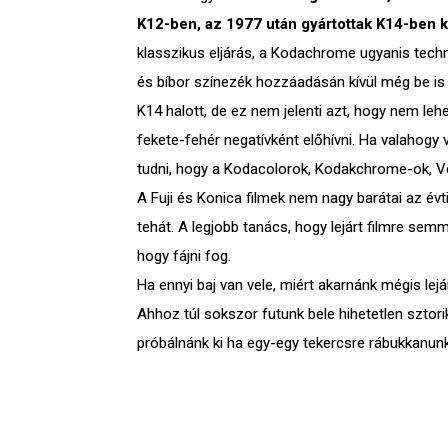
K12-ben, az 1977 után gyártottak K14-ben ke
klasszikus eljárás, a Kodachrome ugyanis techn
és bíbor színezék hozzáadásán kívül még be is k
K14 halott, de ez nem jelenti azt, hogy nem leh
fekete-fehér negatívként előhívni. Ha valahogy 
tudni, hogy a Kodacolorok, Kodakchrome-ok, V
A Fuji és Konica filmek nem nagy barátai az év
tehát. A legjobb tanács, hogy lejárt filmre sem
hogy fájni fog.
Ha ennyi baj van vele, miért akarnánk mégis le
Ahhoz túl sokszor futunk bele hihetetlen sztor
próbálnánk ki ha egy-egy tekercsre rábukkanu