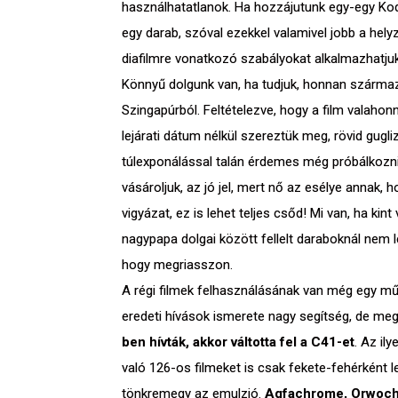
használhatatlanok. Ha hozzájutunk egy-egy Ko
egy darab, szóval ezekkel valamivel jobb a hel
diafilmre vonatkozó szabályokat alkalmazhatjuk
Könnyű dolgunk van, ha tudjuk, honnan származi
Szingapúrból. Feltételezve, hogy a film valahon
lejárati dátum nélkül szereztük meg, rövid gugli
túlexponálással talán érdemes még próbálkozni. 
vásároljuk, az jó jel, mert nő az esélye annak, 
vigyázat, ez is lehet teljes csőd! Mi van, ha ki
nagypapa dolgai között fellelt daraboknál nem 
hogy megriasszon.
A régi filmek felhasználásának van még egy műfa
eredeti hívások ismerete nagy segítség, de meg
ben hívták, akkor váltotta fel a C41-et
. Az il
való 126-os filmeket is csak fekete-fehérként l
tönkremegy az emulzió.
Agfachrome, Orwochro