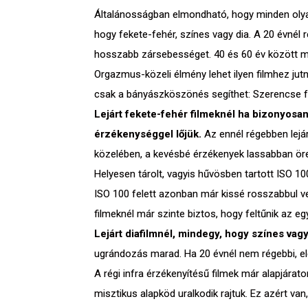
Általánosságban elmondható, hogy minden olyan
hogy fekete-fehér, színes vagy dia. A 20 évnél r
hosszabb zársebességet. 40 és 60 év között m
Orgazmus-közeli élmény lehet ilyen filmhez jutn
csak a bányászköszönés segíthet: Szerencse fe
Lejárt fekete-fehér filmeknél ha bizonyosan 
érzékenységgel lőjük.
Az ennél régebben lejár
közelében, a kevésbé érzékenyek lassabban ö
Helyesen tárolt, vagyis hűvösben tartott ISO 10
ISO 100 felett azonban már kissé rosszabbul ve
filmeknél már szinte biztos, hogy feltűnik az eg
Lejárt diafilmnél, mindegy, hogy színes vagy
ugrándozás marad. Ha 20 évnél nem régebbi, elég 
A régi infra érzékenyítésű filmek már alapjára
misztikus alapköd uralkodik rajtuk. Ez azért va