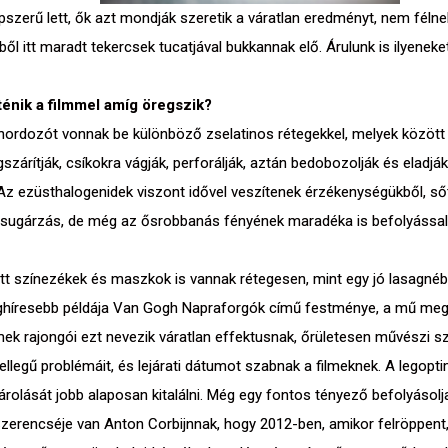
szerű lett, ők azt mondják szeretik a váratlan eredményt, nem félnek
ből itt maradt tekercsek tucatjával bukkannak elő. Árulunk is ilyene
rténik a filmmel amíg öregszik?
 hordozót vonnak be különböző zselatinos rétegekkel, melyek között 
árítják, csíkokra vágják, perforálják, aztán bedobozolják és eladják
 ezüsthalogenidek viszont idővel veszítenek érzékenységükből, sőt, e
érsugárzás, de még az ősrobbanás fényének maradéka is befolyással 
, ott színezékek és maszkok is vannak rétegesen, mint egy jó lasag
eghíresebb példája Van Gogh Napraforgók című festménye, a mű meg 
filmek rajongói ezt nevezik váratlan effektusnak, őrületesen művészi 
ellegű problémáit, és lejárati dátumot szabnak a filmeknek. A legopti
 tárolását jobb alaposan kitalálni. Még egy fontos tényező befolyáso
rencséje van Anton Corbijnnak, hogy 2012-ben, amikor felröppent, h