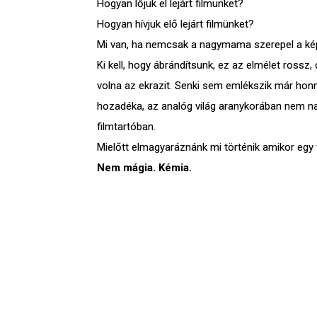
Hogyan lőjük el lejárt filmünket?
Hogyan hívjuk elő lejárt filmünket?
Mi van, ha nemcsak a nagymama szerepel a képeke
Ki kell, hogy ábrándítsunk, ez az elmélet rossz
volna az ekrazit. Senki sem emlékszik már honnan
hozadéka, az analóg világ aranykorában nem nagy
filmtartóban.
Mielőtt elmagyaráznánk mi történik amikor egy fi
Nem mágia. Kémia.