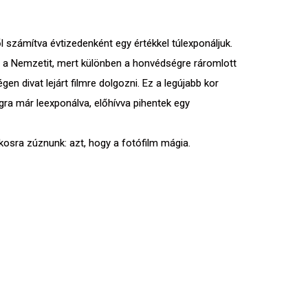
l számítva évtizedenként egy értékkel túlexponáljuk.
fel a Nemzetit, mert különben a honvédségre ráromlott
en divat lejárt filmre dolgozni. Ez a legújabb kor
gra már leexponálva, előhívva pihentek egy
lánkosra zúznunk: azt, hogy a fotófilm mágia.