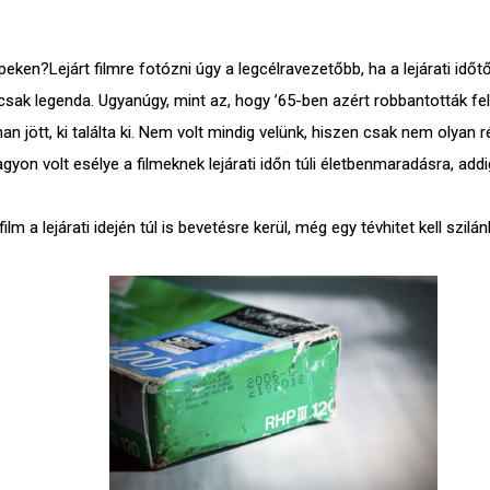
n?Lejárt filmre fotózni úgy a legcélravezetőbb, ha a lejárati időtő
, csak legenda. Ugyanúgy, mint az, hogy ’65-ben azért robbantották 
 jött, ki találta ki. Nem volt mindig velünk, hiszen csak nem olyan rég
on volt esélye a filmeknek lejárati időn túli életbenmaradásra, addi
lm a lejárati idején túl is bevetésre kerül, még egy tévhitet kell szi