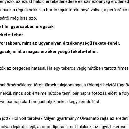
t tényező, az ezüst haloid érzéketlenedése és színezőanyag erőtlene
ánnunk a régi filmekkel: a hordozójuk törékennyé válhat, a perforác
ívásáról még lesz szó.
b film gyorsabban öregszik.
ekete-fehér.
orsabban, mint az ugyanolyan érzékenységű fekete-fehér.
szik, mint a magas érzékenységű fekete-fehér.
ók az öregedés hatásai. Ha egy tekercs végig hűtőben tartott filme
bahőmérsékleten tárolt filmek tulajdonságai a földrajzi helytől függ
 nélkül, nincs sok értelme hűtőbe tenni pár napra fotózás előtt, a fo
zve pár nap alatt megadhatjuk neki a kegyelemdöfést.
n jött? Hol volt tárolva? Milyen gyártmány? Olvasható rajta az erede
lyan lejárati idejű, azonos típusú filmet találunk, az egyik tekercset 