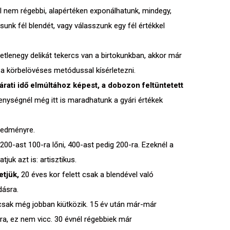
 nem régebbi, alapértéken exponálhatunk, mindegy,
sunk fél blendét, vagy válasszunk egy fél értékkel
yetlenegy delikát tekercs van a birtokunkban, akkor már
 a körbelövéses metódussal kísérletezni.
árati idő elmúltához képest, a dobozon feltüntetett
enységnél még itt is maradhatunk a gyári értékek
eredményre.
00-ast 100-ra lőni, 400-ast pedig 200-ra. Ezeknél a
juk azt is: artisztikus.
etjük,
20 éves kor felett csak a blendével való
dásra.
 csak még jobban kiütközik. 15 év után már-már
sra, ez nem vicc. 30 évnél régebbiek már