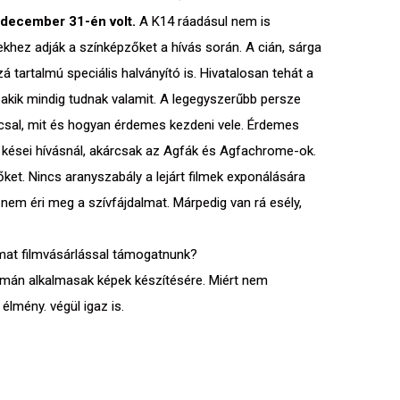
0 december 31-én volt.
A K14 ráadásul nem is
ekhez adják a színképzőket a hívás során. A cián, sárga
 tartalmú speciális halványító is. Hivatalosan tehát a
, akik mindig tudnak valamit. A legegyszerűbb persze
anácsal, mit és hogyan érdemes kezdeni vele. Érdemes
 kései hívásnál, akárcsak az Agfák és Agfachrome-ok.
ket. Nincs aranyszabály a lejárt filmek exponálására
 nem éri meg a szívfájdalmat. Márpedig van rá esély,
almat filmvásárlással támogatnunk?
 simán alkalmasak képek készítésére. Miért nem
mény. végül igaz is.