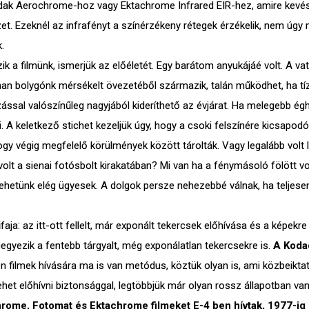
dak Aerochrome-hoz vagy Ektachrome Infrared EIR-hez, amire kevés 
yzet. Ezeknél az infrafényt a színérzékeny rétegek érzékelik, nem úg
.
k a filmünk, ismerjük az előéletét. Egy barátom anyukájáé volt. A v
nan bolygónk mérsékelt övezetéből származik, talán működhet, ha tíz
zással valószínűleg nagyjából kideríthető az évjárat. Ha melegebb égh
A keletkező stichet kezeljük úgy, hogy a csoki felszínére kicsapodó 
hogy végig megfelelő körülmények között tárolták. Vagy legalább volt 
nt volt a sienai fotósbolt kirakatában? Mi van ha a fénymásoló fölött v
lehetünk elég ügyesek. A dolgok persze nehezebbé válnak, ha teljese
ja: az itt-ott fellelt, már exponált tekercsek előhívása és a képekr
egyezik a fentebb tárgyalt, még exponálatlan tekercsekre is.
A Koda
yen filmek hívására ma is van metódus, köztük olyan is, ami közbeikta
ehet előhívni biztonsággal, legtöbbjük már olyan rossz állapotban va
me, Fotomat és Ektachrome filmeket E-4 ben hívtak, 1977-ig ez