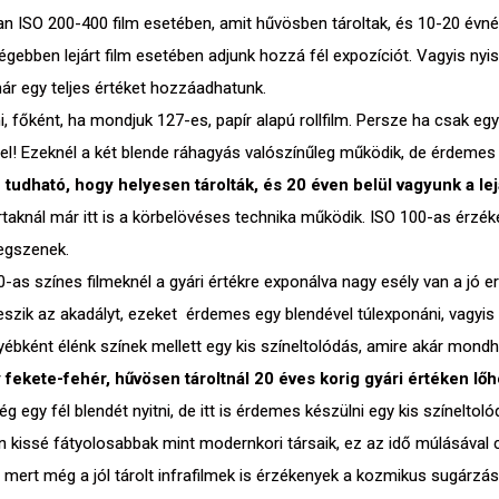
 ISO 200-400 film esetében, amit hűvösben tároltak, és 10-20 évnél
égebben lejárt film esetében adjunk hozzá fél expozíciót. Vagyis nyis
ár egy teljes értéket hozzáadhatunk.
i, főként, ha mondjuk 127-es, papír alapú rollfilm. Persze ha csak eg
l! Ezeknél a két blende ráhagyás valószínűleg működik, de érdemes
tudható, hogy helyesen tárolták, és 20 éven belül vagyunk a lej
taknál már itt is a körbelövéses technika működik. ISO 100-as érzék
regszenek.
0-as színes filmeknél a gyári értékre exponálva nagy esély van a jó 
szik az akadályt, ezeket érdemes egy blendével túlexponáni, vagyis 2
yébként élénk színek mellett egy kis színeltolódás, amire akár mondhat
 fekete-fehér, hűvösen tároltnál 20 éves korig gyári értéken lőh
egy fél blendét nyitni, de itt is érdemes készülni egy kis színeltoló
ton kissé fátyolosabbak mint modernkori társaik, ez az idő múlásával
n, mert még a jól tárolt infrafilmek is érzékenyek a kozmikus sugárzá