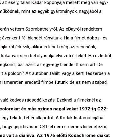
az esély, talán Kádár koponyája mellett még van egy-
y működnek, mint az egyéb gyártmányok, nagyjából a
aterán vettem Szombathelyről. Az eBayről rendeltem
 évenként fél blendét rányitunk. Ha a filmet doboz- és
ajlatról érkezik, akkor is lehet még szerencsénk,
kakaóvaj sem befolyásolja élvezeti értékét. Ha üzletből
légkondi, bár azért az egy-egy blende itt sem árt. De
olt a polcon? Az autóban talált, vagy a kerti fészerben a
n ismeretlen eredetű filmbe futunk, de ez nem szabad,
e való kedves rácsodálkozás. Ezeknél a filmeknél az
colorokat és más színes negatívokat 1972-ig C22-
t egy fekete fehér állapotot. A Kodak Instamaticjába
n, hogy gépi hívásos C41-el nem érdemes kísérletezni,
 volt a diahívó. Az 1976 előtti Kodachrome diákat