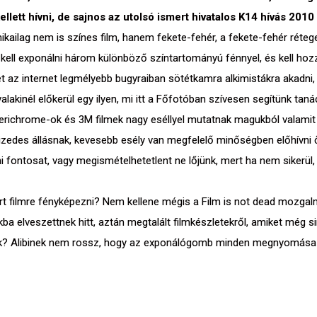
llett hívni, de sajnos az utolsó ismert hivatalos K14 hívás 201
ikailag nem is színes film, hanem fekete-fehér, a fekete-fehér réteg
ell exponálni három különböző színtartományú fénnyel, és kell hozzá
et az internet legmélyebb bugyraiban sötétkamra alkimistákra akadni
valakinél előkerül egy ilyen, mi itt a Főfotóban szívesen segítünk t
erichrome-ok és 3M filmek nagy eséllyel mutatnak magukból valamit
tizedes állásnak, kevesebb esély van megfelelő minőségben előhívni ő
mi fontosat, vagy megismételhetetlent ne lőjünk, mert ha nem sikerül,
járt filmre fényképezni? Nem kellene mégis a Film is not dead mozg
ikba elveszettnek hitt, aztán megtalált filmkészletekről, amiket még
nk? Alibinek nem rossz, hogy az exponálógomb minden megnyomása él